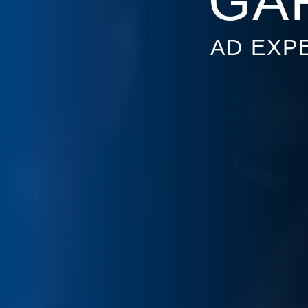
GA
AD EXP