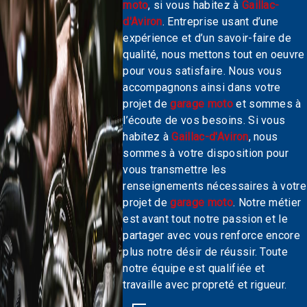
moto
, si vous habitez à
Gaillac-
d'Aviron
. Entreprise usant d’une
expérience et d’un savoir-faire de
qualité, nous mettons tout en oeuvre
pour vous satisfaire. Nous vous
accompagnons ainsi dans votre
projet de
garage moto
et sommes à
l’écoute de vos besoins. Si vous
habitez à
Gaillac-d'Aviron
, nous
sommes à votre disposition pour
vous transmettre les
renseignements nécessaires à votre
projet de
garage moto
. Notre métier
est avant tout notre passion et le
partager avec vous renforce encore
plus notre désir de réussir. Toute
notre équipe est qualifiée et
travaille avec propreté et rigueur.