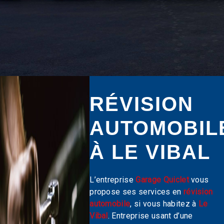
RÉVISION
AUTOMOBIL
À LE VIBAL
L’entreprise
Garage Quiclet
vous
propose ses services en
révision
automobile
, si vous habitez à
Le
Vibal
. Entreprise usant d’une