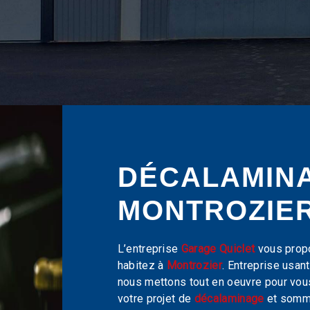
DÉCALAMIN
MONTROZIE
L’entreprise
Garage Quiclet
vous prop
habitez à
Montrozier
. Entreprise usant
nous mettons tout en oeuvre pour vou
votre projet de
décalaminage
et somme