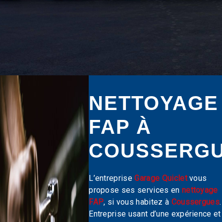
NETTOYAGE
FAP À
COUSSERG
L’entreprise
Garage Quiclet
vous
propose ses services en
nettoyage
FAP
, si vous habitez à
Coussergues
.
Entreprise usant d’une expérience et